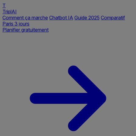
T
TriplAI
Comment ça marche
Chatbot IA
Guide 2025
Comparatif
Paris 3 jours
Planifier gratuitement