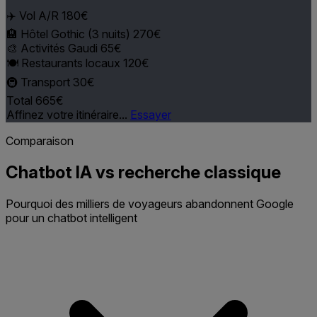
✈️ Vol A/R
180€
🏨 Hôtel Gothic (3 nuits)
270€
🎨 Activités Gaudi
65€
🍽️ Restaurants locaux
120€
🚇 Transport
30€
Total
665€
Affinez votre itinéraire...
Essayer
Comparaison
Chatbot IA vs recherche classique
Pourquoi des milliers de voyageurs abandonnent Google
pour un chatbot intelligent