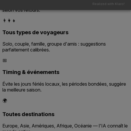
Budget, durée, style : l'itinéraire se recalcule en temps réel
Realized with Klaro!
selon vos retours.
👨‍👩‍👧
Tous types de voyageurs
Solo, couple, famille, groupe d'amis : suggestions
parfaitement calibrées.
📅
Timing & événements
Évite les jours fériés locaux, les périodes bondées, suggère
la meilleure saison.
🌍
Toutes destinations
Europe, Asie, Amériques, Afrique, Océanie — l'IA connaît le