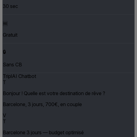
30 sec
🆓
Gratuit
🔒
Sans CB
TriplAI Chatbot
T
Bonjour ! Quelle est votre destination de rêve ?
Barcelone, 3 jours, 700€, en couple
V
T
Barcelone 3 jours — budget optimisé