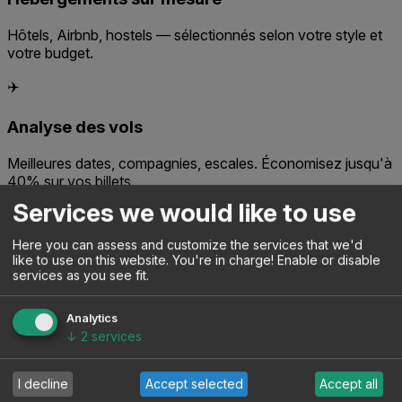
Hôtels, Airbnb, hostels — sélectionnés selon votre style et
votre budget.
✈️
Analyse des vols
Meilleures dates, compagnies, escales. Économisez jusqu'à
40% sur vos billets.
Services we would like to use
🍽️
Here you can assess and customize the services that we'd
Gastronomie authentique
like to use on this website. You're in charge! Enable or disable
services as you see fit.
Adresses locales, marchés, street food. Loin des pièges à
touristes.
Analytics
↓
2
services
🔄
Ajustement instantané
I decline
Accept selected
Accept all