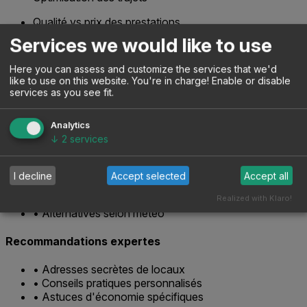
Qualité vs prix des prestations
Évitement des pièges à touristes
Services we would like to use
Inclusion d'expériences uniques
Here you can assess and customize the services that we'd
4
like to use on this website. You're in charge! Enable or disable
services as you see fit.
Génération de votre itinéraire unique
Analytics
Résultat : un itinéraire qui n'appartient qu'à vous avec :
↓
2
services
Planning détaillé
I decline
Accept selected
Accept all
• Programme heure par heure
• Temps de transport calculés
Realized with Klaro!
• Alternatives selon météo
Recommandations expertes
• Adresses secrètes de locaux
• Conseils pratiques personnalisés
• Astuces d'économie spécifiques