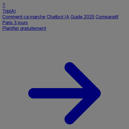
T
TriplAI
Comment ça marche
Chatbot IA
Guide 2025
Comparatif
Paris 3 jours
Planifier gratuitement