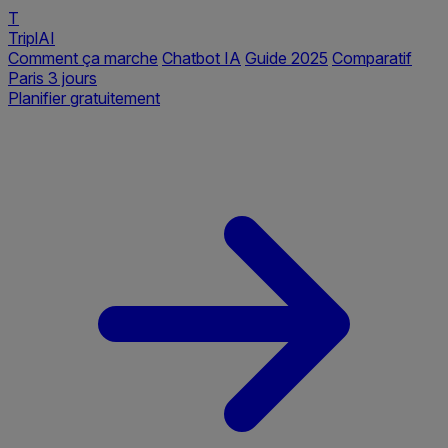
T
TriplAI
Comment ça marche
Chatbot IA
Guide 2025
Comparatif
Paris 3 jours
Planifier gratuitement