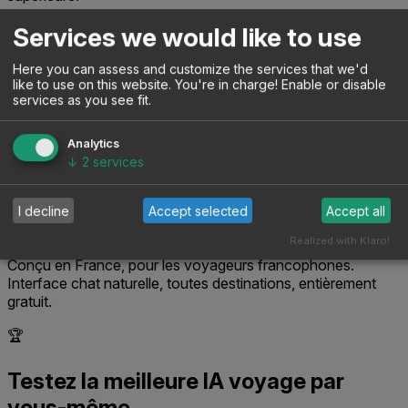
Si Vous voyagez principalement dans des pays
Services we would like to use
anglophones :
Here you can assess and customize the services that we'd
Recommandé : Layla AI
like to use on this website. You're in charge! Enable or disable
services as you see fit.
Layla excelle sur les destinations anglophones (USA, UK,
Australie) avec des recommandations très précises en
Analytics
anglais.
↓
2
services
Si Vous êtes francophone et voulez un voyage clé en main
:
I decline
Accept selected
Accept all
Recommandé : TriplAI
Realized with Klaro!
Conçu en France, pour les voyageurs francophones.
Interface chat naturelle, toutes destinations, entièrement
gratuit.
🏆
Testez la meilleure IA voyage par
vous-même