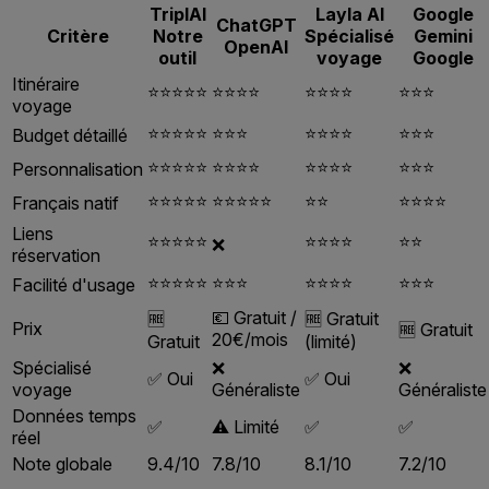
TriplAI
Layla AI
Google
ChatGPT
Critère
Notre
Spécialisé
Gemini
OpenAI
outil
voyage
Google
Itinéraire
⭐⭐⭐⭐⭐
⭐⭐⭐⭐
⭐⭐⭐⭐
⭐⭐⭐
voyage
⭐⭐⭐⭐⭐
⭐⭐⭐
⭐⭐⭐⭐
⭐⭐⭐
Budget détaillé
⭐⭐⭐⭐⭐
⭐⭐⭐⭐
⭐⭐⭐⭐
⭐⭐⭐
Personnalisation
⭐⭐⭐⭐⭐
⭐⭐⭐⭐⭐
⭐⭐
⭐⭐⭐⭐
Français natif
Liens
⭐⭐⭐⭐⭐
⭐⭐⭐⭐
⭐⭐
❌
réservation
⭐⭐⭐⭐⭐
⭐⭐⭐
⭐⭐⭐⭐
⭐⭐⭐
Facilité d'usage
💶 Gratuit /
🆓
🆓 Gratuit
Prix
🆓 Gratuit
20€/mois
Gratuit
(limité)
Spécialisé
❌
❌
✅ Oui
✅ Oui
voyage
Généraliste
Généraliste
Données temps
✅
⚠️ Limité
✅
✅
réel
Note globale
9.4/10
7.8/10
8.1/10
7.2/10