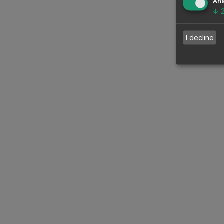
Ana
↓
I decline