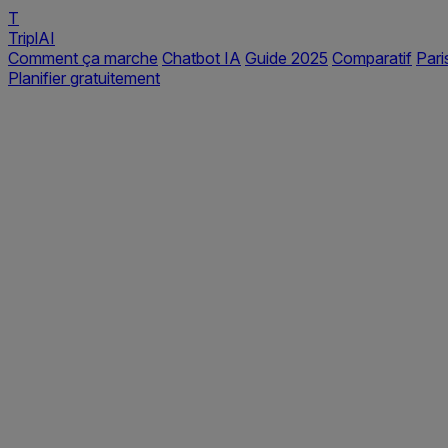
T
TriplAI
Comment ça marche
Chatbot IA
Guide 2025
Comparatif
Pari
Planifier gratuitement