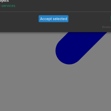
lytics
2
services
Accept selected
Realiz